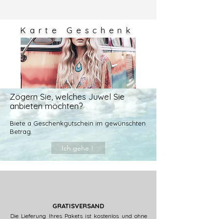
varier très légèrement en fonction
des réglages de votre écran.
Karte
Geschenk
Zögern Sie, welches Juwel Sie
anbieten möchten?
Biete a
Geschenkgutschein im gewünschten
Betrag.
Ich gehe !
GRATISVERSAND
Die Lieferung Ihres Pakets ist kostenlos und ohne