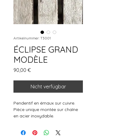
Artikelnummer: T3001
ÉCLIPSE GRAND
MODÈLE
Preis
90,00 €
Nicht verfügbar
Pendentif en émaux sur cuivre.
Pièce unique montée sur chaîne
en acier inoxydable.
Diamètre pendentif 6,5cm
Longueur de chaîne 23cm
Les couleurs sont susceptibles de