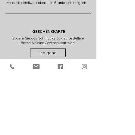
Mindestbestellwert überall in Frankreich möglich.
GESCHENKKARTE
Zögern Sie, das Schmuckstück zu bestellen?
Bieten Sie eine Geschenkkarte an!
ich gehe
FRANZÖSISCHE KUNSTWORKSHOPS
Alle in diesem Shop präsentierten Kreationen
werden in meinem Kunstatelier in Frankreich (28)
hergestellt.