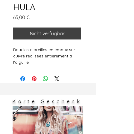
HULA
Preis
65,00 €
Nicht verfügbar
Boucles d'oreilles en émaux sur
cuivre réalisées entièrement à
l'aiguille.
Pièce unique.
Apprêt en acier inoxydable.
Taille : 1,5cm x 2cm Diamètre : 2,5
Les couleurs sont susceptibles de
Karte
Geschenk
varier très légèrement en fonction
des réglages de votre écran.