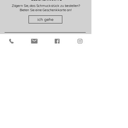
Zögern Sie, das Schmuckstück zu bestellen?
Bieten Sie eine Geschenkkarte an!
ich gehe
FRANZÖSISCHE KUNSTWORKSHOPS
Alle in diesem Shop präsentierten Kreationen
werden in meinem Kunstatelier in Frankreich (28)
hergestellt.
SICHERE BEZAHLUNG
Kreditkarte, Visa, Mastercard, Paypal. Treffen Sie
Ihre Wahl dank des SSL-Zertifikats in absoluter
Sicherheit