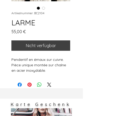
Artikelnummer: BC2104
LARME
Preis
55,00 €
Nicht verfügbar
Pendentif en émaux sur cuivre.
Pièce unique montée sur chaîne
en acier inoxydable.
Diamètre pendentif 3,5cm x 2,4cm
Longueur de chaîne 23cm
Les couleurs sont susceptibles de
varier très légèrement en fonction
des réglages de votre écran.
Karte
Geschenk