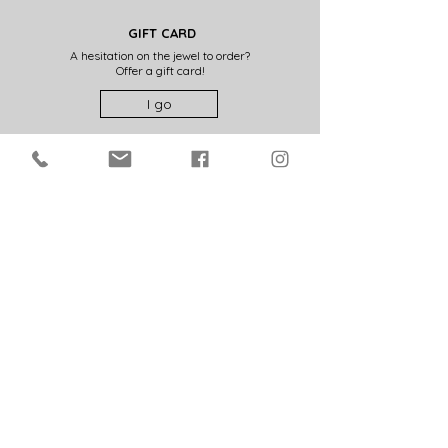
GIFT CARD
A hesitation on the jewel to order?
Offer a gift card!
I go
FRENCH ART WORKSHOPS
All the creations presented on this shop are made in
my art studio in France (28).
SECURE PAYMENT
Credit card, Visa, Mastercard, Paypal. Make your
choice in complete security thanks to the SSL