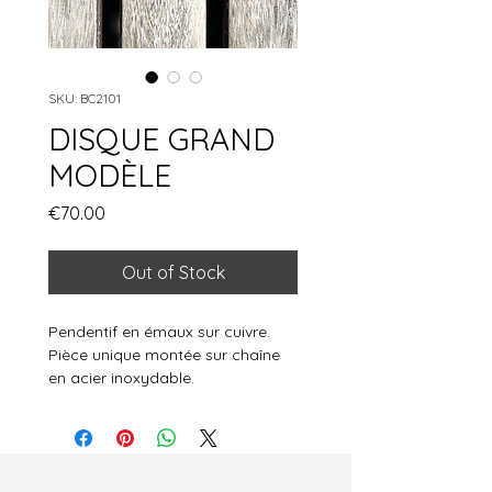
SKU: BC2101
DISQUE GRAND
MODÈLE
Price
€70.00
Out of Stock
Pendentif en émaux sur cuivre.
Pièce unique montée sur chaîne
en acier inoxydable.
Diamètre pendentif 5cm
Longueur de chaîne 23cm
Les couleurs sont susceptibles de
varier très légèrement en fonction