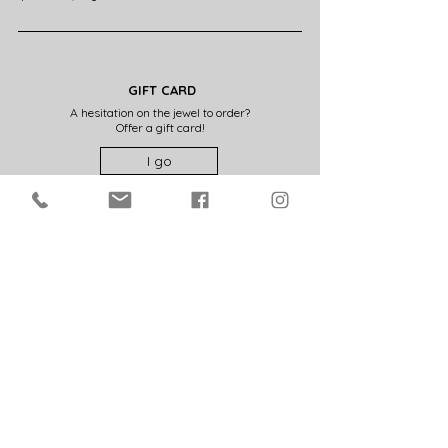
GIFT CARD
A hesitation on the jewel to order?
Offer a gift card!
I go
FRENCH ART WORKSHOPS
All the creations presented on this shop are made in
my art studio in France (28).