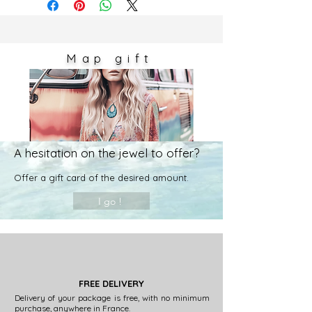
Les couleurs sont susceptibles de
varier très légèrement en fonction
des réglages de votre écran.
Map
gift
A hesitation on the jewel to offer?
Offer a
gift card of the desired amount.
I go !
FREE DELIVERY
Delivery of your package is free, with no minimum
purchase, anywhere in France.