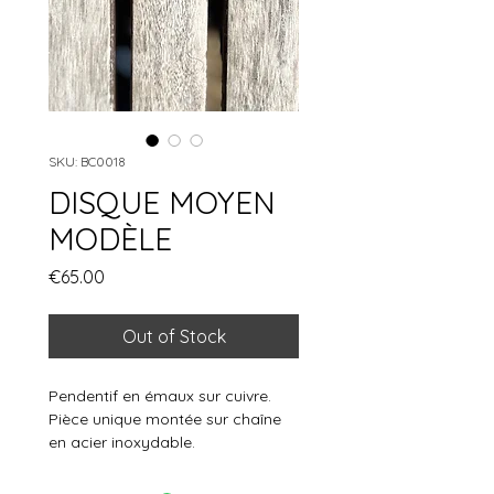
SKU: BC0018
DISQUE MOYEN
MODÈLE
Price
€65.00
Out of Stock
Pendentif en émaux sur cuivre.
Pièce unique montée sur chaîne
en acier inoxydable.
Diamètre pendentif 4cm
Longueur de chaîne 23cm