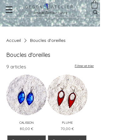
émaux d'art sur cuivre
Accueil
Boucles d'oreilles
Boucles d'oreilles
9 articles
Filtrer et trier
CALISSON
PLUME
Prix
Prix
80,00 €
70,00 €