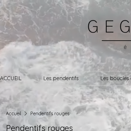
é
ACCUEIL
Les pendentifs
Les boucles d
Accueil
Pendentifs rouges
Pendentifs rouges