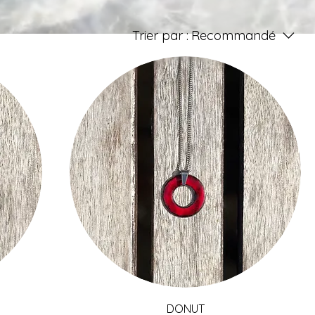
Trier par :
Recommandé
Aperçu rapide
DONUT