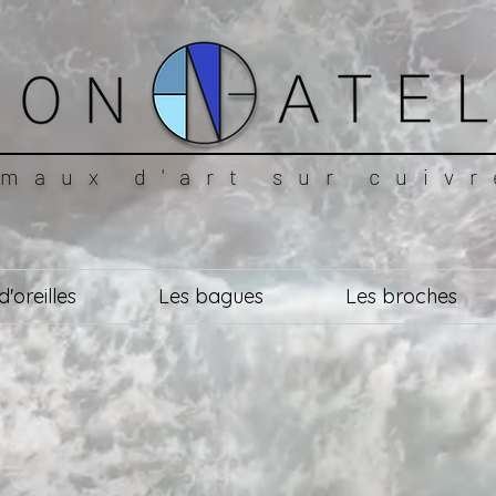
maux d'art sur cuivr
'oreilles
Les bagues
Les broches