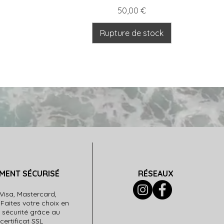
Prix
50,00 €
Rupture de stock
EMENT SÉCURISÉ
RÉSEAUX
Visa, Mastercard,
 Faites votre choix en
 sécurité grâce au
certificat SSL