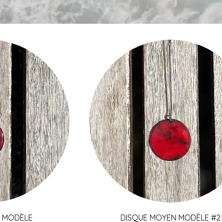
pide
Aperçu rapide
 MODÈLE
DISQUE MOYEN MODÈLE #2