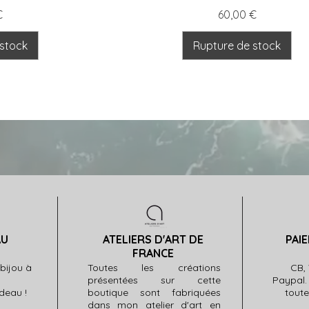
Prix
€
60,00 €
 stock
Rupture de stock
AU
ATELIERS D'ART DE
PAI
FRANCE
 bijou à
Toutes les créations
CB, 
?
présentées sur cette
Paypal.
deau !
boutique sont fabriquées
toute
dans mon atelier d'art en