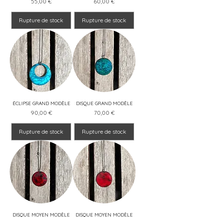
Prix
Prix
55,00 €
60,00 €
Rupture de stock
Rupture de stock
ÉCLIPSE GRAND MODÈLE
DISQUE GRAND MODÈLE
Prix
Prix
90,00 €
70,00 €
Rupture de stock
Rupture de stock
DISQUE MOYEN MODÈLE
DISQUE MOYEN MODÈLE