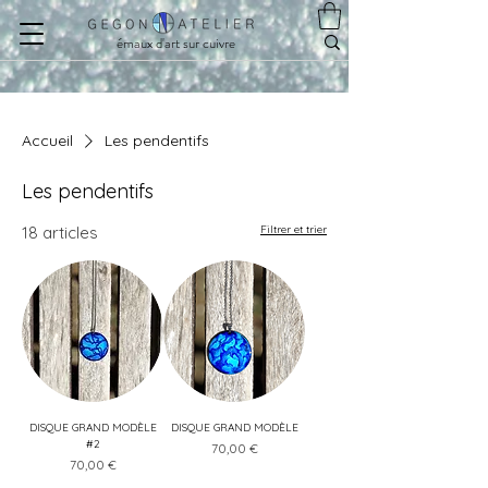
émaux d'art sur cuivre
Accueil
Les pendentifs
Les pendentifs
18 articles
Filtrer et trier
DISQUE GRAND MODÈLE
DISQUE GRAND MODÈLE
#2
Prix
70,00 €
Prix
70,00 €